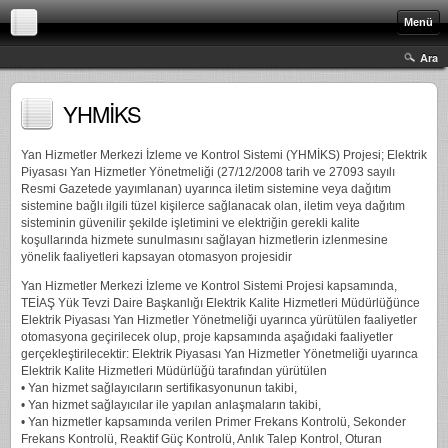
Menü
Ara
YHMİKS
Yan Hizmetler Merkezi İzleme ve Kontrol Sistemi (YHMİKS) Projesi; Elektrik
Piyasası Yan Hizmetler Yönetmeliği (27/12/2008 tarih ve 27093 sayılı
Resmi Gazetede yayımlanan) uyarınca iletim sistemine veya dağıtım
sistemine bağlı ilgili tüzel kişilerce sağlanacak olan, iletim veya dağıtım
sisteminin güvenilir şekilde işletimini ve elektriğin gerekli kalite
koşullarında hizmete sunulmasını sağlayan hizmetlerin izlenmesine
yönelik faaliyetleri kapsayan otomasyon projesidir
Yan Hizmetler Merkezi İzleme ve Kontrol Sistemi Projesi kapsamında,
TEİAŞ Yük Tevzi Daire Başkanlığı Elektrik Kalite Hizmetleri Müdürlüğünce
Elektrik Piyasası Yan Hizmetler Yönetmeliği uyarınca yürütülen faaliyetler
otomasyona geçirilecek olup, proje kapsamında aşağıdaki faaliyetler
gerçekleştirilecektir: Elektrik Piyasası Yan Hizmetler Yönetmeliği uyarınca
Elektrik Kalite Hizmetleri Müdürlüğü tarafından yürütülen
• Yan hizmet sağlayıcıların sertifikasyonunun takibi,
• Yan hizmet sağlayıcılar ile yapılan anlaşmaların takibi,
• Yan hizmetler kapsamında verilen Primer Frekans Kontrolü, Sekonder
Frekans Kontrolü, Reaktif Güç Kontrolü, Anlık Talep Kontrol, Oturan