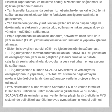
Sistemin Toparlanması ve Bekleme Yedeği hizmetlerinin sağlanması ile
ilgili faaliyetlerinin izlenmesi,
• Yan hizmetler kapsamında verilen hizmetlerin, beklenen kalite ölçütlerini
sağlamasına destek olacak izleme fonksiyonlarını içeren yazılımların
geliştirilmesi,
• Yan Hizmetlere yönelik yürütülen faaliyetler sırasında oluşan belge ve
dokümanların elektronik ortamda takip edilmesine imkan tanıyacak evrak
yönetim modülünün sağlanması,
• Proje kapsamında kullanılacak, donanım, network ve hazır ticari ürün
yazılımlarının (COTS yazılımları) temini ve kurulumlarının yapılarak işletime
alınması,
• Sistemin işleyişi için gerekli eğitim ve işletim desteğinin sağlanması,
• TEİAŞ bünyesinde mevcut durumda kullanılan PMUM-DGPYS yazılımları
ile entegrasyonun, yazılımları geliştiren yüklenici firmalar ile birlikte
çalışılarak servis tabanılı olarak uygulama veya veri tabanı entegrasyonu
ile sağlanması,
• TEİAŞ bünyesinde bulunan SCADA/EMS sistemi ile veri alışveriş
entegrasyonunun yapılması, SCADA/EMS sistemine bağlı olmayan
noktalar için üreticiler tarafından sağlanacak verilerin projeye entegre
edilmesi,
• PYS sisteminden alınan verilerin Sartname EK-B de verilen formüller
kullanılarak üreticilerin üretim modellerinin çıkartılması ve bu modeli,
SCADA/EMS sisteminden alınan veriler ile karşılaştırılarak üreticilerin PYS
sisteminde belirttikleri taahütlerine uyup uymadıklarının kontrol edilmesi